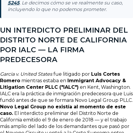
5245
. Le decimos cómo se ve realmente su caso,
incluyendo lo que no podemos prometer.
UN INTERDICTO PRELIMINAR DEL
DISTRITO NORTE DE CALIFORNIA
POR IALC — LA FIRMA
PREDECESORA
Garcia v. United States
fue litigado por
Luis Cortes
Romero
mientras estaba en
Immigrant Advocacy &
Litigation Center PLLC ("IALC")
en Kent, Washington.
IALC era la práctica de inmigración predecesora que Luis
fundó antes de que se formara Novo Legal Group PLLC.
Novo Legal Group no existía al momento de este
caso.
El interdicto preliminar del Distrito Norte de
California emitido el 9 de enero de 2018 — y el trabajo
más amplio del lado de los demandantes que pasó por
el Noveno Circuito y entró a la Corte Suprema entre