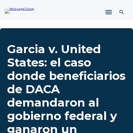
l
t
a
r
a
l
c
Garcia v. United
o
n
States: el caso
t
e
donde beneficiarios
n
i
de DACA
d
o
demandaron al
gobierno federal y
ganaron un