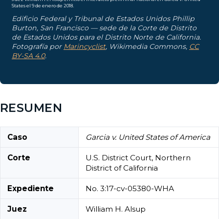
Edificio Federal y Tribunal de Estados Unidos Phillip
Burton, San Francisco — sede de la Corte de Distrito
de Estados Unidos para el Distrito Norte de California.
Fotografía por
Marincyclist
, Wikimedia Commons,
CC
BY-SA 4.0
.
RESUMEN
Caso
Garcia v. United States of America
Corte
U.S. District Court, Northern
District of California
Expediente
No. 3:17-cv-05380-WHA
Juez
William H. Alsup