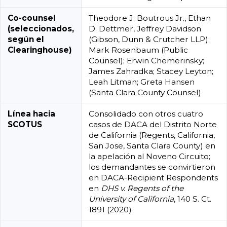
Co-counsel
Theodore J. Boutrous Jr., Ethan
(seleccionados,
D. Dettmer, Jeffrey Davidson
según el
(Gibson, Dunn & Crutcher LLP);
Clearinghouse)
Mark Rosenbaum (Public
Counsel); Erwin Chemerinsky;
James Zahradka; Stacey Leyton;
Leah Litman; Greta Hansen
(Santa Clara County Counsel)
Línea hacia
Consolidado con otros cuatro
SCOTUS
casos de DACA del Distrito Norte
de California (Regents, California,
San Jose, Santa Clara County) en
la apelación al Noveno Circuito;
los demandantes se convirtieron
en DACA-Recipient Respondents
en
DHS v. Regents of the
University of California
, 140 S. Ct.
1891 (2020)