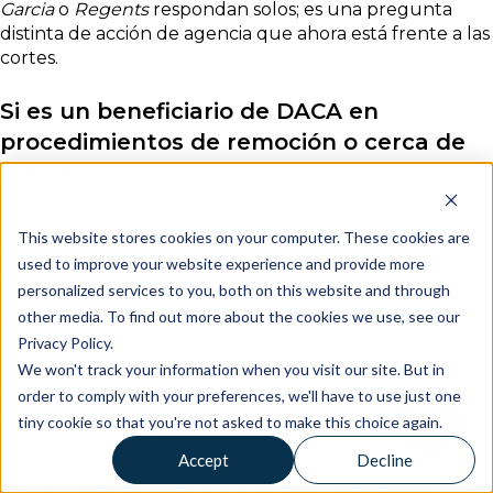
Garcia
o
Regents
respondan solos; es una pregunta
distinta de acción de agencia que ahora está frente a las
cortes.
Si es un beneficiario de DACA en
procedimientos de remoción o cerca de
estarlo
DACA otorga tolerancia frente a la remoción durante el
This website stores cookies on your computer. These cookies are
período en que la concesión está activa, pero esa
used to improve your website experience and provide more
tolerancia no sobrevive a ciertos eventos detonantes
personalized services to you, both on this website and through
bajo sus propios términos — incluyendo un nuevo
other media. To find out more about the cookies we use, see our
arresto o condena criminal que cruce una de las barras
Privacy Policy.
de DACA, una notificación de terminación de USCIS, o
una referencia a ICE. Un beneficiario en esa postura
We won't track your information when you visit our site. But in
típicamente está lidiando con dos preguntas legales
order to comply with your preferences, we'll have to use just one
superpuestas al mismo tiempo: una pregunta de
tiny cookie so that you're not asked to make this choice again.
defensa contra la remoción frente a un juez de
Accept
Decline
inmigración, y una pregunta de acción de agencia con
USCIS. El tipo de trabajo que describe esta página —