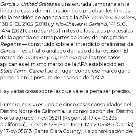
Garcia v. United States
es una entrada temprana en la
línea de casos de inmigración que prueban los límites
de la rescisión de agencia bajo la APA.
Pereira v. Sessions
,
138 S. Ct. 2105 (2018), y
Niz-Chavez v. Garland
, 141 S. Ct.
1474 (2021), prueban los límites de los atajos procesales
de la agencia en otras partes de la ley de inmigración;
Regents
— construido sobre el interdicto preliminar de
Garcia
— es el fallo análogo del lado de la rescisión. El
marco de
arbitraria y caprichosa
que los tres casos
aplican es el mismo marco de la APA establecido en
State Farm
.
Garcia
fue el lugar donde ese marco ganó
primero en la postura de rescisión de DACA.
Hay varias cosas sobre las que vale la pena ser preciso.
Primero,
Garcia
es uno de cinco casos consolidados del
Distrito Norte de California. La consolidación del Distrito
Norte agrupó 17-cv-05211 (Regents), 17-cv-05235
(California), 17-cv-05329 (San Jose), 17-cv-05380 (Garcia)
y 17-cv-05813 (Santa Clara County). La consolidación del