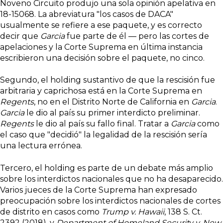
Noveno Circuito produjo una sola opinión apelativa en
18-15068. La abreviatura "los casos de DACA"
usualmente se refiere a ese paquete, y es correcto
decir que
Garcia
fue parte de él — pero las cortes de
apelaciones y la Corte Suprema en última instancia
escribieron una decisión sobre el paquete, no cinco.
Segundo, el holding sustantivo de que la rescisión fue
arbitraria y caprichosa está en la Corte Suprema en
Regents
, no en el Distrito Norte de California en
Garcia
.
Garcia
le dio al país su primer interdicto preliminar.
Regents
le dio al país su fallo final. Tratar a
Garcia
como
el caso que "decidió" la legalidad de la rescisión sería
una lectura errónea.
Tercero, el holding es parte de un debate más amplio
sobre los interdictos nacionales que no ha desaparecido.
Varios jueces de la Corte Suprema han expresado
preocupación sobre los interdictos nacionales de cortes
de distrito en casos como
Trump v. Hawaii
, 138 S. Ct.
2392 (2018), y
Department of Homeland Security v. New