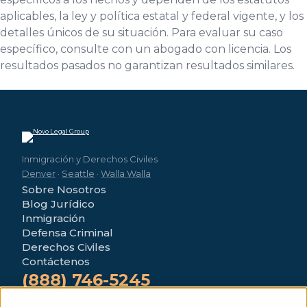
aplicables, la ley y política estatal y federal vigente, y los
detalles únicos de su situación. Para evaluar su caso
específico, consulte con un abogado con licencia. Los
resultados pasados no garantizan resultados similares.
Inmigración y Derechos Civiles
Denver
·
Seattle
·
Walla Walla
Sobre Nosotros
Blog Jurídico
Inmigración
Defensa Criminal
Derechos Civiles
Contáctenos
(888) 746-5245
4280 Morrison Rd