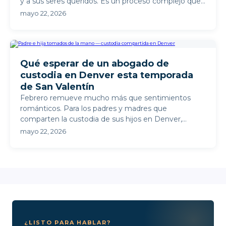
y a sus seres queridos. Es un proceso complejo que
...
mayo 22, 2026
Qué esperar de un abogado de
custodia en Denver esta temporada
de San Valentín
Febrero remueve mucho más que sentimientos
románticos. Para los padres y madres que
comparten la custodia de sus hijos en Denver,
Colorado, esta época del año ...
mayo 22, 2026
¿LISTO PARA HABLAR?