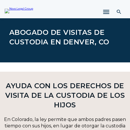
l
t
a
r
a
ABOGADO DE VISITAS DE
l
CUSTODIA EN DENVER, CO
c
o
n
t
e
n
i
AYUDA CON LOS DERECHOS DE
d
o
VISITA DE LA CUSTODIA DE LOS
HIJOS
En Colorado, la ley permite que ambos padres pasen
tiempo con sus hijos, en lugar de otorgar la custodia