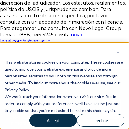
discreción del adjudicador. Los estatutos, reglamentos,
política de USCIS y jurisprudencia cambian. Para
asesoría sobre tu situación específica, por favor
consulta con un abogado de inmigración con licencia.
Para programar una consulta con Novo Legal Group,
llama al (888) 746-5245 o visita
novo-
legal.com/es/contacto
.
This website stores cookies on your computer. These cookies are
used to improve your website experience and provide more
personalized services to you, both on this website and through
other media. To find out more about the cookies we use, see our
Privacy Policy.
We won't track your information when you visit our site. But in
Inmigración y Derechos Civiles
order to comply with your preferences, we'll have to use just one
Denver
·
Seattle
·
Walla Walla
tiny cookie so that you're not asked to make this choice again.
Sobre Nosotros
Blog Jurídico
Accept
Decline
Inmigración
Novo Legal 