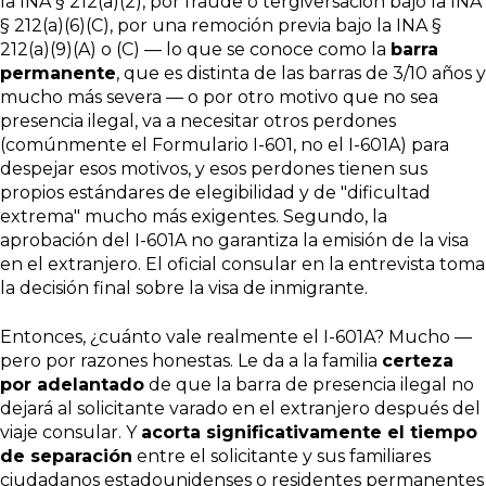
la INA § 212(a)(2), por fraude o tergiversación bajo la INA
§ 212(a)(6)(C), por una remoción previa bajo la INA §
212(a)(9)(A) o (C) — lo que se conoce como la
barra
permanente
, que es distinta de las barras de 3/10 años y
mucho más severa — o por otro motivo que no sea
presencia ilegal, va a necesitar otros perdones
(comúnmente el Formulario I-601, no el I-601A) para
despejar esos motivos, y esos perdones tienen sus
propios estándares de elegibilidad y de "dificultad
extrema" mucho más exigentes. Segundo, la
aprobación del I-601A no garantiza la emisión de la visa
en el extranjero. El oficial consular en la entrevista toma
la decisión final sobre la visa de inmigrante.
Entonces, ¿cuánto vale realmente el I-601A? Mucho —
pero por razones honestas. Le da a la familia
certeza
por adelantado
de que la barra de presencia ilegal no
dejará al solicitante varado en el extranjero después del
viaje consular. Y
acorta significativamente el tiempo
de separación
entre el solicitante y sus familiares
ciudadanos estadounidenses o residentes permanentes