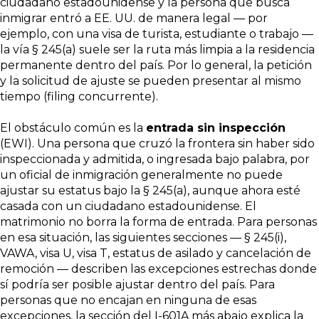
ciudadano estadounidense y la persona que busca
inmigrar entró a EE. UU. de manera legal — por
ejemplo, con una visa de turista, estudiante o trabajo —
la vía § 245(a) suele ser la ruta más limpia a la residencia
permanente dentro del país. Por lo general, la petición
y la solicitud de ajuste se pueden presentar al mismo
tiempo (filing concurrente).
El obstáculo común es la
entrada sin inspección
(EWI). Una persona que cruzó la frontera sin haber sido
inspeccionada y admitida, o ingresada bajo palabra, por
un oficial de inmigración generalmente no puede
ajustar su estatus bajo la § 245(a), aunque ahora esté
casada con un ciudadano estadounidense. El
matrimonio no borra la forma de entrada. Para personas
en esa situación, las siguientes secciones — § 245(i),
VAWA, visa U, visa T, estatus de asilado y cancelación de
remoción — describen las excepciones estrechas donde
sí podría ser posible ajustar dentro del país. Para
personas que no encajan en ninguna de esas
excepciones, la sección del I-601A más abajo explica la