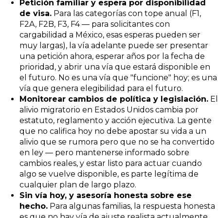
Petición familiar y espera por disponibilidad
de visa.
Para las categorías con tope anual (F1,
F2A, F2B, F3, F4 — para solicitantes con
cargabilidad a México, esas esperas pueden ser
muy largas), la vía adelante puede ser presentar
una petición ahora, esperar años por la fecha de
prioridad, y abrir una vía que estará disponible en
el futuro. No es una vía que "funcione" hoy; es una
vía que genera elegibilidad para el futuro.
Monitorear cambios de política y legislación.
El
alivio migratorio en Estados Unidos cambia por
estatuto, reglamento y acción ejecutiva. La gente
que no califica hoy no debe apostar su vida a un
alivio que se rumora pero que no se ha convertido
en ley — pero mantenerse informado sobre
cambios reales, y estar listo para actuar cuando
algo se vuelve disponible, es parte legítima de
cualquier plan de largo plazo.
Sin vía hoy, y asesoría honesta sobre ese
hecho.
Para algunas familias, la respuesta honesta
es que no hay vía de ajuste realista actualmente,