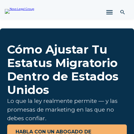
l
t
a
r
a
l
c
Cómo Ajustar Tu
o
n
Estatus Migratorio
t
e
Dentro de Estados
n
i
Unidos
d
o
Lo que la ley realmente permite — y las
promesas de marketing en las que no
debes confiar.
HABLA CON UN ABOGADO DE