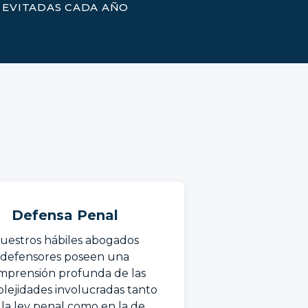
EVITADAS CADA AÑO
Defensa Penal
uestros hábiles abogados
defensores poseen una
mprensión profunda de las
lejidades involucradas tanto
 la ley penal como en la de