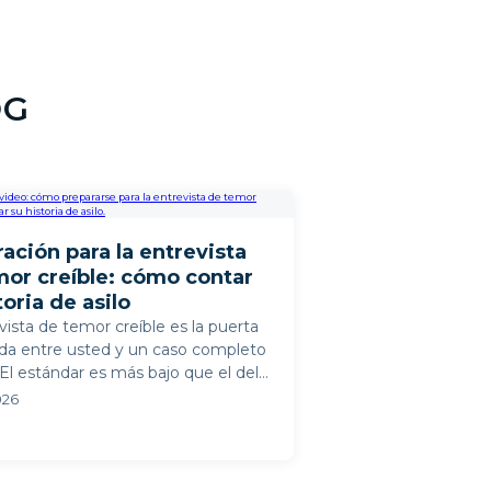
perdido. ¡Muchas
todo, eres la M
OG
ación para la entrevista
mor creíble: cómo contar
toria de asilo
vista de temor creíble es la puerta
da entre usted y un caso completo
. El estándar es más bajo que el del
mpleto — una ...
2026