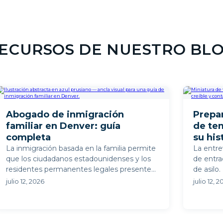
ECURSOS DE NUESTRO BL
Abogado de inmigración
Prepar
familiar en Denver: guía
de te
completa
su his
La inmigración basada en la familia permite
La entre
que los ciudadanos estadounidenses y los
de entra
residentes permanentes legales presenten
de asilo
peticiones para determinados ...
asilo co
julio 12, 2026
julio 12, 