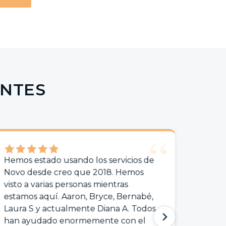
ENTES
tado usando los servicios de
Quiero agradece
de creo que 2018. Hemos
es definitivamen
arias personas mientras
en esta firma. A
aquí. Aaron, Bryce, Bernabé,
un gran ser hum
y actualmente Diana A. Todos
mejor servicio a
dado enormemente con el
esposo y yo co