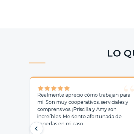
LO Q
Realmente aprecio cómo trabajan para
E
mí. Son muy cooperativos, serviciales y
r
comprensivos. ¡Priscilla y Amy son
L
increíbles! Me siento afortunada de
a
tenerlas en mi caso.
m
m