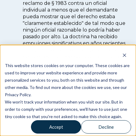
reclamo de § 1983 contra un oficial
individual a menos que el demandante
pueda mostrar que el derecho estaba
"claramente establecido" de tal modo que
ningún oficial razonable lo podría haber
pasado por alto. La doctrina ha recibido
empujones significativos en años recientes
—
Taylor v. Riojas
, 592 U.S. 7 (2020) (
per
curiam
), es una reversión donde la Corte
Suprema rechazó la inmunidad calificada
This website stores cookies on your computer. These cookies are
en circunstancias de violación obvia — pero
used to improve your website experience and provide more
la doctrina sigue vigente y sigue
personalized services to you, both on this website and through
derrotando la mayoría de los reclamos
other media. To find out more about the cookies we use, see our
federales.
Privacy Policy.
We won't track your information when you visit our site. But in
El Décimo Circuito, como otros circuitos
order to comply with your preferences, we'll have to use just one
federales, ha seguido aplicando el rigor
tiny cookie so that you're not asked to make this choice again.
"claramente establecido" de
Harlow
/
Pearson
/
Mullenix
— y como otros circuitos,
Accept
Decline
ha tenido que absorber el recordatorio de
Novo Legal 