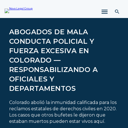
l
t
a
r
a
ABOGADOS DE MALA
l
CONDUCTA POLICIAL Y
c
o
FUERZA EXCESIVA EN
n
COLORADO —
t
e
RESPONSABILIZANDO A
n
OFICIALES Y
i
d
DEPARTAMENTOS
o
Colorado abolió la inmunidad calificada para los
reclamos estatales de derechos civiles en 2020.
Los casos que otros bufetes le dijeron que
estaban muertos pueden estar vivos aquí.