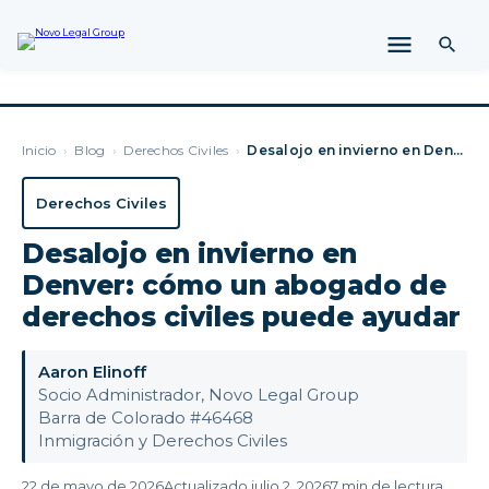
Inicio
›
Blog
›
Derechos Civiles
›
Desalojo en invierno en Denver: cómo un abogado de derechos …
Derechos Civiles
Desalojo en invierno en
Denver: cómo un abogado de
derechos civiles puede ayudar
Aaron Elinoff
Socio Administrador, Novo Legal Group
Barra de Colorado #46468
Inmigración y Derechos Civiles
22 de mayo de 2026
Actualizado julio 2, 2026
7 min de lectura