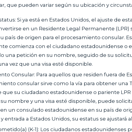
iar, que pueden variar según su ubicación y circunst
tatus: Si ya está en Estados Unidos, el ajuste de est
nvertirse en un Residente Legal Permanente (LPR) 
su país de origen para el procesamiento consular. E
te comienza con el ciudadano estadounidense o el
 una petición en su nombre, seguido de su solicitu
una vez que una visa esté disponible.
to Consular: Para aquellos que residen fuera de E
iento consular sirve como la vía para obtener una T
 que su ciudadano estadounidense o pariente LPR
 su nombre y una visa esté disponible, puede solicit
en un consulado estadounidense en su país de orig
y entrada a Estados Unidos, su estatus se ajustará a
rometido(a) (K-1): Los ciudadanos estadounidenses