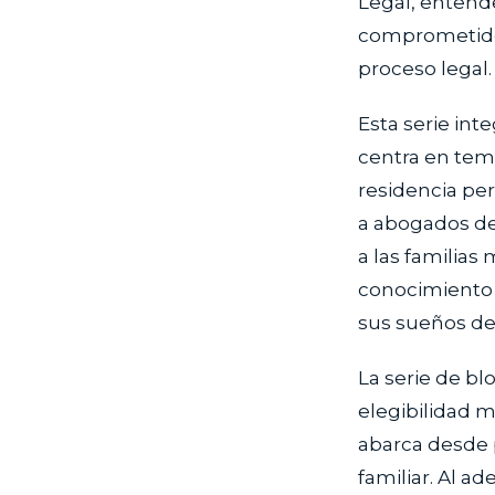
Legal, entend
comprometidos
proceso legal.
Esta serie int
centra en tema
residencia pe
a abogados de
a las familias
conocimiento 
sus sueños de 
La serie de bl
elegibilidad m
abarca desde 
familiar. Al a