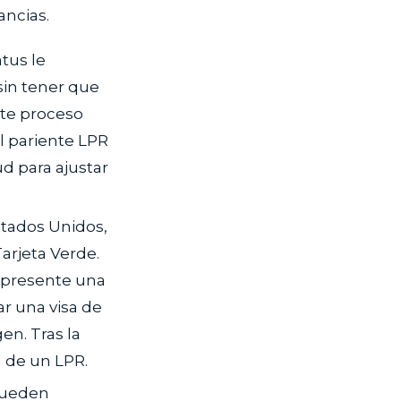
ancias.
atus le
sin tener que
ste proceso
 pariente LPR
d para ajustar
stados Unidos,
arjeta Verde.
 presente una
ar una visa de
en. Tras la
l de un LPR.
 pueden