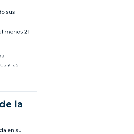
do sus
al menos 21
na
os y las
de la
ada en su