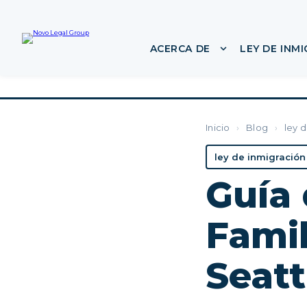
ACERCA DE
LEY DE INM
Mostrar subme
Inicio
›
Blog
›
ley 
ley de inmigración
Guía 
Famil
Seatt