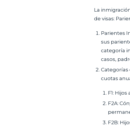
La inmigración
de visas: Pari
Parientes 
sus parient
categoría i
casos, pad
Categorías 
cuotas anua
F1: Hijo
F2A: Cón
perman
F2B: Hij