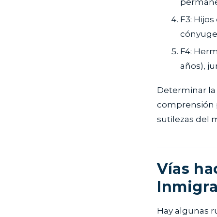
perman
F3: Hijo
cónyuge
F4: Herm
años), j
Determinar la 
comprensión pr
sutilezas del 
Vías hac
Inmigra
Hay algunas r