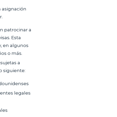
la asignación
r.
 patrocinar a
isas. Esta
y, en algunos
ños o más.
sujetas a
o siguiente:
tadounidenses
dentes legales
ales