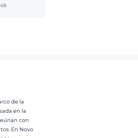
468
·
rco de la
sada en la
 reúnan con
ntos. En Novo