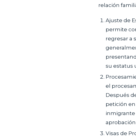
relación famil
Ajuste de Es
permite co
regresar a 
generalmen
presentando
su estatus 
Procesamien
el procesam
Después de
petición en
inmigrante 
aprobación 
Visas de P