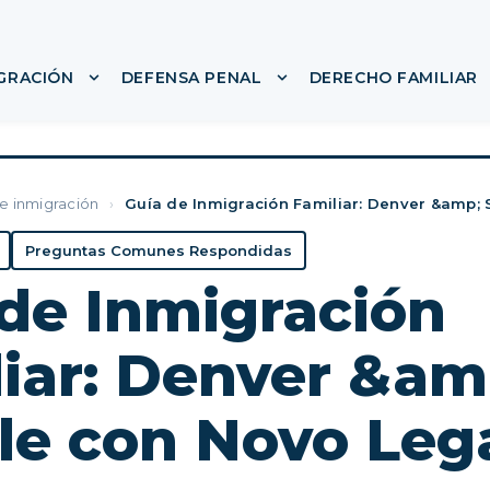
IGRACIÓN
DEFENSA PENAL
DERECHO FAMILIAR
nú para ACERCA DE
Mostrar submenú para LEY DE INMIGRACIÓN
Mostrar submenú para
de inmigración
›
Guía de Inmigración Familiar: Denver &amp; 
Preguntas Comunes Respondidas
de Inmigración
iar: Denver &am
le con Novo Leg