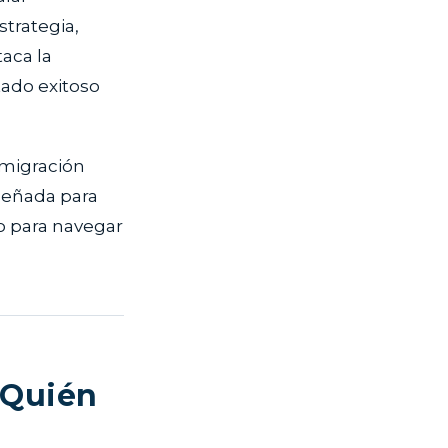
trategia,
taca la
tado exitoso
nmigración
iseñada para
o para navegar
¿Quién