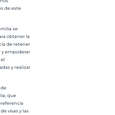
amos
es de este
amilia se
ara obtener la
cia de retener
r y empoderar
 el
das y realizar
s de
lia, que
preferencia
de visas y las