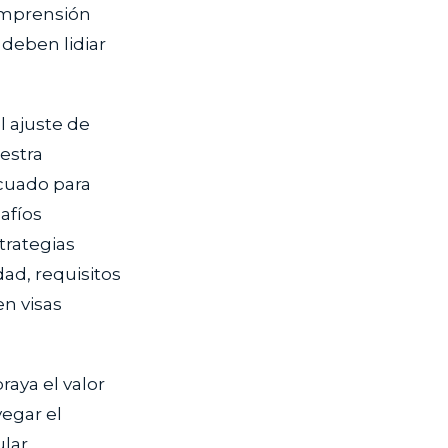
comprensión
 deben lidiar
l ajuste de
estra
ecuado para
afíos
trategias
ad, requisitos
en visas
raya el valor
egar el
ular