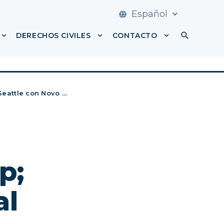
Español
DERECHOS CIVILES
CONTACTO
 DEFENSA PENAL
Mostrar submenú para DERECHO FAMILIAR
Mostrar submenú para DEREC
Mostrar subm
Seattle con Novo …
p;
al