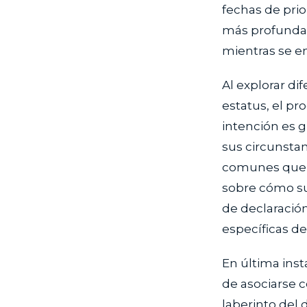
fechas de prio
más profunda d
mientras se e
Al explorar di
estatus, el pr
intención es g
sus circunstan
comunes que p
sobre cómo su
de declaración
específicas de
En última inst
de asociarse 
laberinto del 