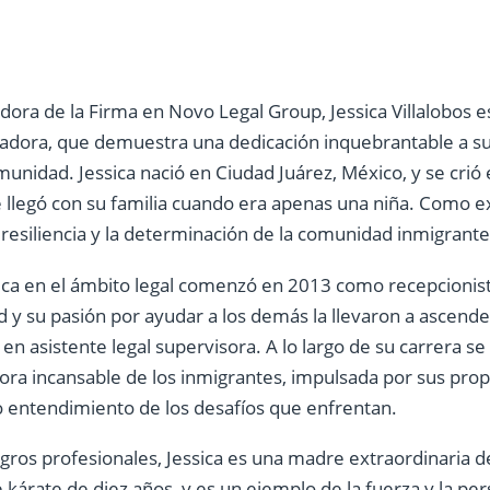
ra de la Firma en Novo Legal Group, Jessica Villalobos e
adora, que demuestra una dedicación inquebrantable a su 
omunidad. Jessica nació en Ciudad Juárez, México, y se crió 
llegó con su familia cuando era apenas una niña. Como ex
resiliencia y la determinación de la comunidad inmigrante
sica en el ámbito legal comenzó en 2013 como recepcionis
ad y su pasión por ayudar a los demás la llevaron a ascend
 en asistente legal supervisora. A lo largo de su carrera 
ra incansable de los inmigrantes, impulsada por sus prop
o entendimiento de los desafíos que enfrentan.
ros profesionales, Jessica es una madre extraordinaria d
 kárate de diez años, y es un ejemplo de la fuerza y la per