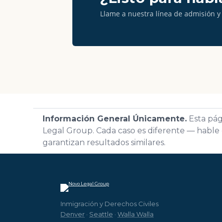
Llame a nuestra línea de admisión y
Información General Únicamente.
Esta pág
Legal Group. Cada caso es diferente — hable 
garantizan resultados similares.
Inmigración y Derechos Civiles
Denver
·
Seattle
·
Walla Walla