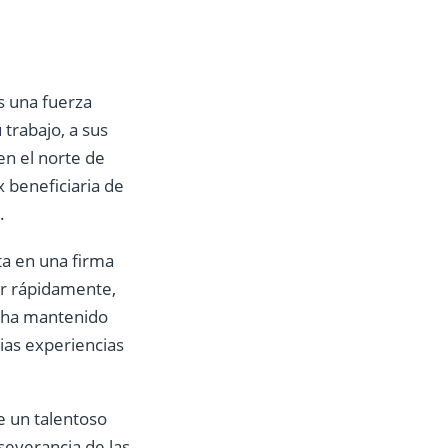
s una fuerza
trabajo, a sus
en el norte de
 beneficiaria de
.
ta en una firma
er rápidamente,
se ha mantenido
ias experiencias
e un talentoso
severancia de las