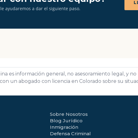
L
 le ayudaremos a dar el siguiente paso.
ina es información general, no asesoramiento legal, y n
con un abogado con licencia en Colorado sobre su situac
Sobre Nosotros
Blog Jurídico
Inmigración
Defensa Criminal