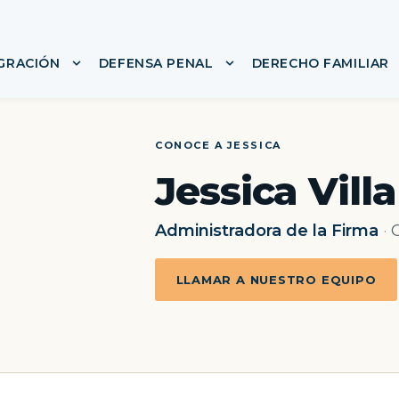
IGRACIÓN
DEFENSA PENAL
DERECHO FAMILIAR
nú para ACERCA DE
Mostrar submenú para LEY DE INMIGRACIÓN
Mostrar submenú para
CONOCE A JESSICA
Jessica Vill
Administradora de la Firma
·
LLAMAR A NUESTRO EQUIPO