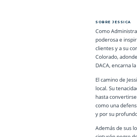
SOBRE JESSICA
Como Administrado
poderosa e inspir
clientes y a su c
Colorado, adonde 
DACA, encarna la 
El camino de Jes
local. Su tenacid
hasta convertirse
como una defenso
y por su profund
Además de sus log
cinturón negro de