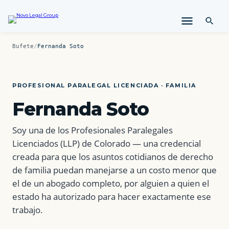
l
t
a
r
Bufete
/
Fernanda Soto
a
l
c
o
PROFESIONAL PARALEGAL LICENCIADA · FAMILIA
n
Fernanda Soto
t
e
n
Soy una de los Profesionales Paralegales
i
Licenciados (LLP) de Colorado — una credencial
d
creada para que los asuntos cotidianos de derecho
o
de familia puedan manejarse a un costo menor que
el de un abogado completo, por alguien a quien el
estado ha autorizado para hacer exactamente ese
trabajo.