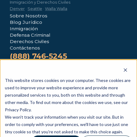
Inmigración y Derechos Civiles
Denver
·
Seattle
·
Walla Walla
Sobre Nosotros
Blog Jurídico
Inmigración
Defensa Criminal
Derechos Civiles
Contáctenos
(888) 746-5245
4280 Morrison Rd
Denver, CO 80219
This website stores cookies on your computer. These cookies are
used to improve your website experience and provide more
personalized services to you, both on this website and through
other media. To find out more about the cookies we use, see our
Privacy Policy.
We won't track your information when you visit our site. But in
© 2026 Novo Legal Group. Todos los derechos reservados.
Información general únicamente — no constituye asesoramiento
order to comply with your preferences, we'll have to use just one
legal.
Política de Privacidad
tiny cookie so that you're not asked to make this choice again.