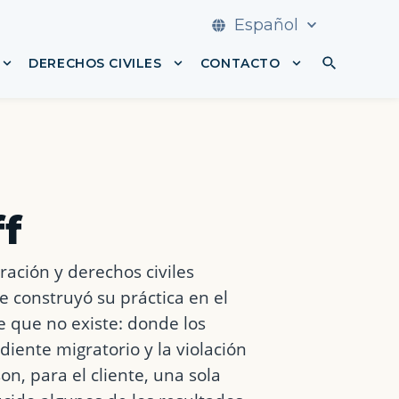
Español
DERECHOS CIVILES
CONTACTO
 DEFENSA PENAL
Mostrar submenú para DERECHO FAMILIAR
Mostrar submenú para DEREC
Mostrar subm
ff
ación y derechos civiles
e construyó su práctica en el
ge que no existe: donde los
iente migratorio y la violación
on, para el cliente, una sola