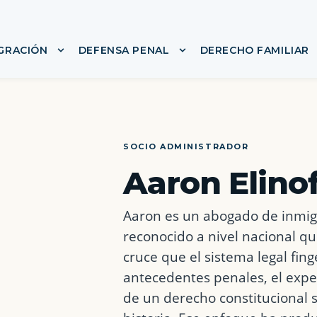
IGRACIÓN
DEFENSA PENAL
DERECHO FAMILIAR
nú para ACERCA DE
Mostrar submenú para LEY DE INMIGRACIÓN
Mostrar submenú para
SOCIO ADMINISTRADOR
Aaron Elino
Aaron es un abogado de inmigr
reconocido a nivel nacional qu
cruce que el sistema legal fin
antecedentes penales, el exped
de un derecho constitucional s