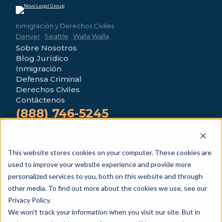
Inmigración y Derechos Civiles
Denver
·
Seattle
·
Walla Walla
Sobre Nosotros
Blog Jurídico
Inmigración
Defensa Criminal
Derechos Civiles
Contáctenos
(888) 746-5245
4280 Morrison Rd
Denver, CO 80219
This website stores cookies on your computer. These cookies are
used to improve your website experience and provide more
personalized services to you, both on this website and through
other media. To find out more about the cookies we use, see our
Privacy Policy.
We won't track your information when you visit our site. But in
© 2026 Novo Legal Group. Todos los derechos reservados.
Información general únicamente — no constituye asesoramiento