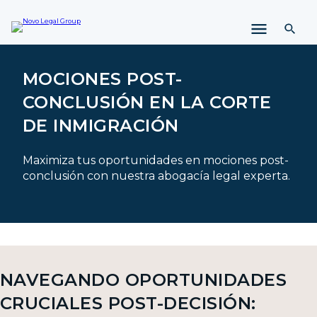
l
t
a
r
a
MOCIONES POST-
l
CONCLUSIÓN EN LA CORTE
c
o
DE INMIGRACIÓN
n
t
Maximiza tus oportunidades en mociones post-
e
conclusión con nuestra abogacía legal experta.
n
i
d
o
NAVEGANDO OPORTUNIDADES
CRUCIALES POST-DECISIÓN: