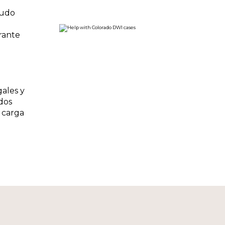
nudo
urante
gales y
dos
 carga