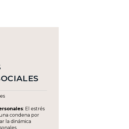
S
SOCIALES
nes
ersonales
: El estrés
n una condena por
r la dinámica
rsonales.