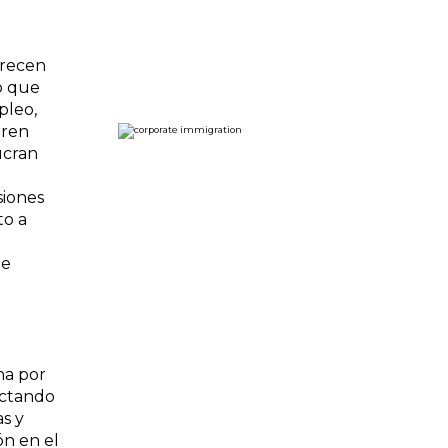
recen
lo que
pleo,
eren
ucran
siones
to a
de
na por
ectando
s y
ón en el