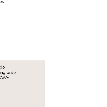
es.
ado
nmigrante
y VAWA