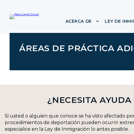
l
t
a
ACERCA DE
LEY DE INM
Mostrar subme
r
a
l
c
ÁREAS DE PRÁCTICA AD
o
n
t
e
n
i
d
o
¿NECESITA AYUDA
Si usted o alguien que conoce se ha visto afectado p
procedimientos de deportación pueden ocurrir extrem
especialice en la Ley de Inmigración lo antes posible.