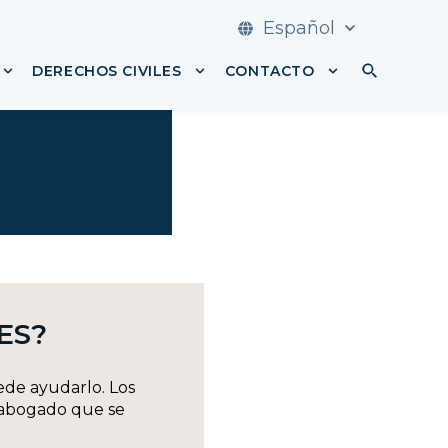
Español
DERECHOS CIVILES
CONTACTO
 DEFENSA PENAL
Mostrar submenú para DERECHO FAMILIAR
Mostrar submenú para DEREC
Mostrar subm
ES?
ede ayudarlo. Los
 abogado que se