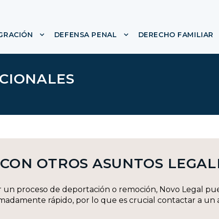
IGRACIÓN
DEFENSA PENAL
DERECHO FAMILIAR
nú para ACERCA DE
Mostrar submenú para LEY DE INMIGRACIÓN
Mostrar submenú para
ICIONALES
 CON OTROS ASUNTOS LEGAL
or un proceso de deportación o remoción, Novo Legal pu
adamente rápido, por lo que es crucial contactar a un