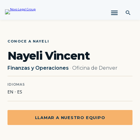
l
t
a
r
a
l
CONOCE A NAYELI
c
Nayeli Vincent
o
n
t
Finanzas y Operaciones
·
Oficina de Denver
e
n
i
IDIOMAS
d
EN · ES
o
LLAMAR A NUESTRO EQUIPO