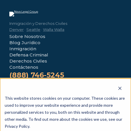
Inmigración y Derechos Civiles
Denver
·
Seattle
·
Walla Walla
Sobre Nosotros
Blog Jurídico
Inmigración
Defensa Criminal
Derechos Civiles
Contáctenos
(888) 746-5245
4280 Morrison Rd
Denver, CO 80219
This website stores cookies on your computer. These cookies are
used to improve your website experience and provide more
personalized services to you, both on this website and through
other media. To find out more about the cookies we use, see our
Privacy Policy.