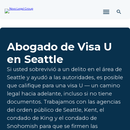
l
t
a
r
a
l
c
Abogado de Visa U
o
n
en Seattle
t
e
Si usted sobrevivió a un delito en el área de
n
Seattle y ayudó a las autoridades, es posible
i
que califique para una visa U — un camino
d
o
legal hacia adelante, incluso si no tiene
documentos. Trabajamos con las agencias
del orden público de Seattle, Kent, el
condado de King y el condado de
Snohomish para que se firmen las