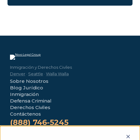
Inmigración y Derechos Civiles
Denver
·
Seattle
·
Walla Walla
Sobre Nosotros
Blog Jurídico
Inmigración
Defensa Criminal
Derechos Civiles
Contáctenos
(888) 746-5245
4280 Morrison Rd