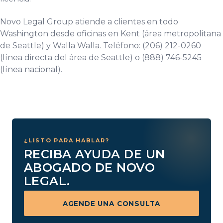
Novo Legal Group atiende a clientes en todo
Washington desde oficinas en Kent (área metropolitana
de Seattle) y Walla Walla. Teléfono: (206) 212-0260
(línea directa del área de Seattle) o (888) 746-5245
(línea nacional).
¿LISTO PARA HABLAR?
RECIBA AYUDA DE UN
ABOGADO DE NOVO
LEGAL.
AGENDE UNA CONSULTA