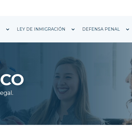
Show submenu for ACERCA DE
Show submenu for 
S
LEY DE INMIGRACIÓN
DEFENSA PENAL
ICO
egal.