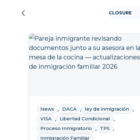
EMOVAL
TPS
VISA
ADMINISTRATIVE CLOSURE
,
,
,
News
DACA
ley de inmigración
,
,
VISA
Libertad Condicional
,
,
Proceso Inmigratorio
TPS
Inmigración Familiar