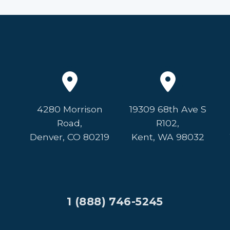
4280 Morrison
19309 68th Ave S
Road,
R102,
Denver, CO 80219
Kent, WA 98032
1 (888) 746-5245