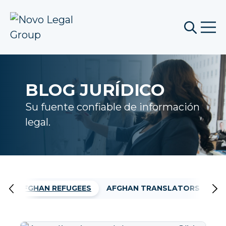
Open
Open se
BLOG JURÍDICO
Su fuente confiable de información
legal.
S
AFGHAN REFUGEES
AFGHAN TRANSLATORS
BU