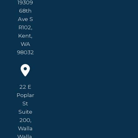
19309
68th
Ave S
R102,
Kent,
WA
98032
22 E
Poplar
St
Suite
200,
Walla
Walla,