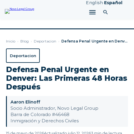
English
·
Español
Inicio
›
Blog
›
Deportacion
›
Defensa Penal Urgente en Denver: Las Primeras 48 Horas Despu…
Deportacion
Defensa Penal Urgente en
Denver: Las Primeras 48 Horas
Después
Aaron Elinoff
Socio Administrador, Novo Legal Group
Barra de Colorado #46468
Inmigración y Derechos Civiles
15 de mayo de 2026
Actualizado julio 12, 2026
3 min de lectura