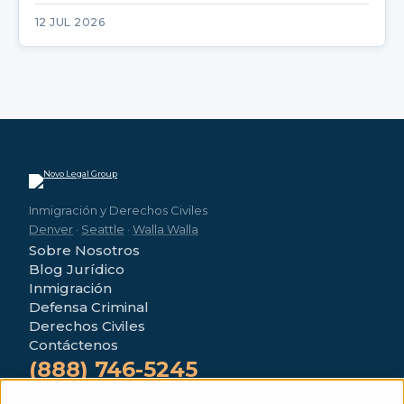
12 JUL 2026
Inmigración y Derechos Civiles
Denver
·
Seattle
·
Walla Walla
Sobre Nosotros
Blog Jurídico
Inmigración
Defensa Criminal
Derechos Civiles
Contáctenos
(888) 746-5245
4280 Morrison Rd