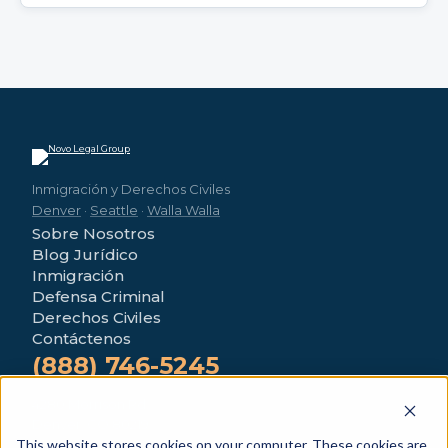
Inmigración y Derechos Civiles
Denver
·
Seattle
·
Walla Walla
Sobre Nosotros
Blog Jurídico
Inmigración
Defensa Criminal
Derechos Civiles
Contáctenos
(888) 746-5245
4280 Morrison Rd
Denver, CO 80219
This website stores cookies on your computer. These cookies are