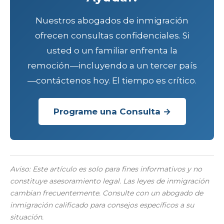
Nuestros abogados de inmigración
ofrecen consultas confidenciales. Si
usted o un familiar enfrenta la
remoción—incluyendo a un tercer país
—contáctenos hoy. El tiempo es crítico.
Programe una Consulta →
Aviso: Este artículo es solo para fines informativos y no
constituye asesoramiento legal. Las leyes de inmigración
cambian frecuentemente. Consulte con un abogado de
inmigración calificado para consejos específicos a su
situación.