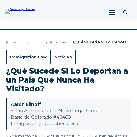
Inicio
›
Blog
›
Immigration Law
›
¿Qué Sucede Si Lo Deportan a un País Que Nunca Ha Visitado?
Immigration Law
Noticias
¿Qué Sucede Si Lo Deportan a
un País Que Nunca Ha
Visitado?
Aaron Elinoff
Socio Administrador, Novo Legal Group
Barra de Colorado #46468
Inmigración y Derechos Civiles
26 de marzo de 2026
Actualizado julio 12, 2026
6 min de lectura